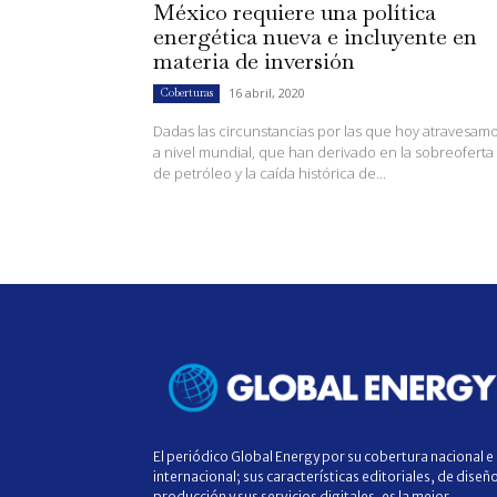
México requiere una política
energética nueva e incluyente en
materia de inversión
16 abril, 2020
Coberturas
Dadas las circunstancias por las que hoy atravesam
a nivel mundial, que han derivado en la sobreoferta
de petróleo y la caída histórica de...
El periódico Global Energy por su cobertura nacional e
internacional; sus características editoriales, de diseñ
producción y sus servicios digitales, es la mejor