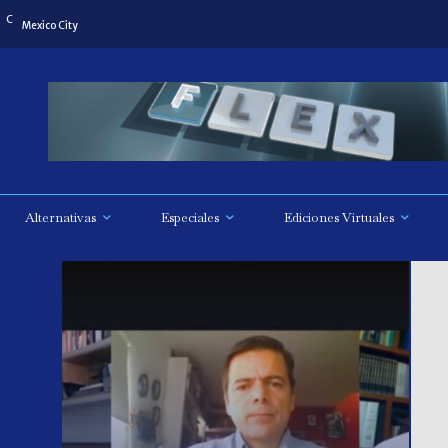
C
8
Mexico City
Alternativas
Especiales
Ediciones Virtuales