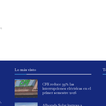
os
Lo más visto
T
CFE reduce 39% las
interrupciones eléctricas en el
primer semestre 2026
o,
Alborada Solar ingresa a