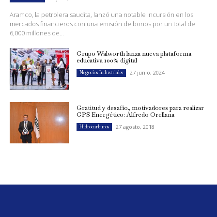
Aramco, la petrolera saudita, lanzó una notable incursión en los
mercados financieros con una emisión de bonos por un total de
6,000 millones de...
Grupo Walworth lanza nueva plataforma
educativa 100% digital
27 junio, 2024
Negocios Industriales
Gratitud y desafío, motivadores para realizar
GPS Energético: Alfredo Orellana
27 agosto, 2018
Hidrocarburos