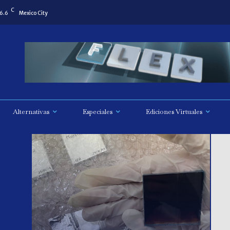
C
6.6
Mexico City
Alternativas
Especiales
Ediciones Virtuales