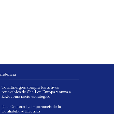
endencia
TotalEnergies compra los activos
renovables de Shell en Europa y suma a
KKR como socio estratégico
Data Centers: La Importancia de la
Confiabilidad Eléctrica