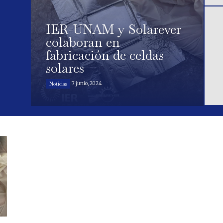
IER-UNAM y Solarever
colaboran en
fabricación de celdas
solares
7 junio, 2024
Noticias