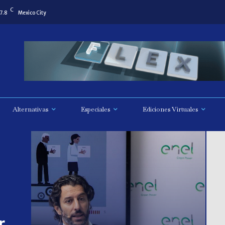
C
7.8
Mexico City
Alternativas
Especiales
Ediciones Virtuales
r