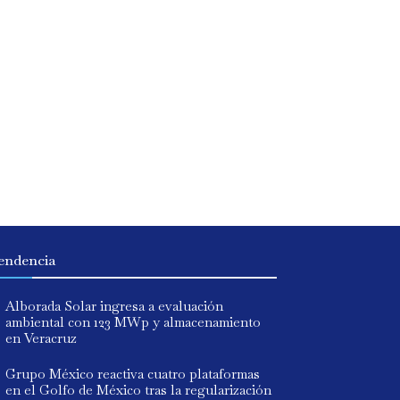
endencia
Alborada Solar ingresa a evaluación
ambiental con 123 MWp y almacenamiento
en Veracruz
Grupo México reactiva cuatro plataformas
en el Golfo de México tras la regularización