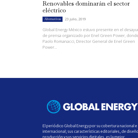
Renovables dominarán el sector
eléctrico
23 julio, 2019
Alternativas
Global Energy México estuvo presente en el desay
de prensa organizado por Enel Green Power, dond
Paolo Romanacci, Director General de Enel Green
Power...
El periódico Global Energy por su cobertura nacional e
internacional; sus características editoriales, de diseñ
producción y sus servicios digitales, es la mejor