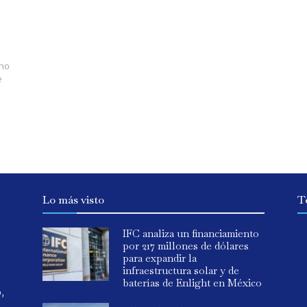
uno
e
Lo más visto
T
IFC analiza un financiamiento
por 217 millones de dólares
para expandir la
infraestructura solar y de
baterías de Enlight en México
o,