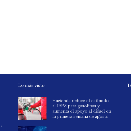
Lo más visto
T
Hacienda reduce el estímulo
al IEPS para gasolinas y
aumenta el apoyo al diésel en
la primera semana de agosto
o,