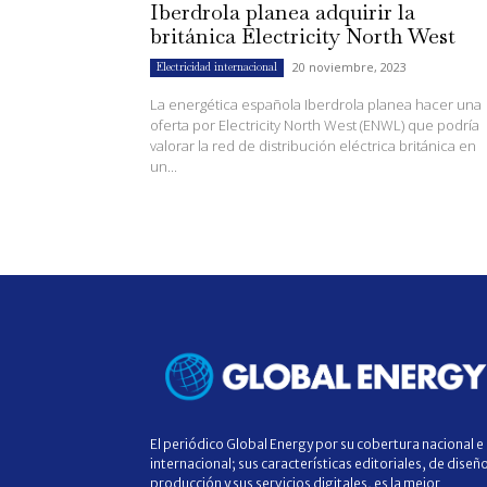
Iberdrola planea adquirir la
británica Electricity North West
20 noviembre, 2023
Electricidad internacional
La energética española Iberdrola planea hacer una
oferta por Electricity North West (ENWL) que podría
valorar la red de distribución eléctrica británica en
un...
El periódico Global Energy por su cobertura nacional e
internacional; sus características editoriales, de diseñ
producción y sus servicios digitales, es la mejor