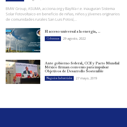
BMW Group, ASUMA, acciona.org y BayWa r.e. inauguran Sistema
Solar Fotovoltaico en beneficio de niñas, niños y jóvenes originarios
de comunidades rurales San Luis Potosí,...
El acceso universal a la energía, ...
29 agosto, 2022
Columnas
Ante gobierno federal, CCE y Pacto Mundial
México firman convenio para impulsar
Objetivos de Desarrollo Sostenible
27 mayo, 2019
Negocios Industriales