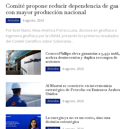
Comité propone reducir dependencia de gas
con mayor producción nacional
6 agosto, 2026
Artículos
Por Itzel Alaniz Alma América Porres Luna, doctora en geofísica e
ingeniera geofísica por la UNAM, presentó los primeros resultados
del Comité Científico sobre Soberanía...
ConocoPhillips eleva ganancias a 3,951 mdd,
acelera desinversión y duplica recompra de
acciones
6 agosto, 2026
Artículos
Al Mazrui se convierte en inversionista
estratégico de Petrofac en Emiratos Árabes
Unidos
6 agosto, 2026
Artículos
La energía ya no es un costo, sino una
decisión estratégica
6 agosto, 2026
Artículos