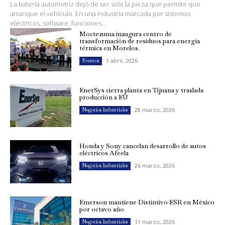
La batería automotriz dejó de ser solo la pieza que permite que
arranque el vehículo. En una industria marcada por sistemas
eléctricos, software, funciones...
Moctezuma inaugura centro de
transformación de residuos para energía
térmica en Morelos.
1 abril, 2026
Eventos
EnerSys cierra planta en Tijuana y traslada
producción a EU
28 marzo, 2026
Negocios Industriales
Honda y Sony cancelan desarrollo de autos
eléctricos Afeela
26 marzo, 2026
Negocios Industriales
Emerson mantiene Distintivo ESR en México
por octavo año
11 marzo, 2026
Negocios Industriales