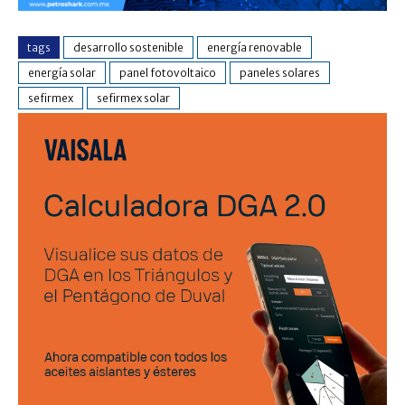
tags
desarrollo sostenible
energía renovable
energía solar
panel fotovoltaico
paneles solares
sefirmex
sefirmex solar