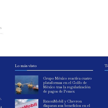
s
..
Lo más visto
T
Grupo México reactiva cuatro
plataformas en el Golfo de
México tras la regularización
de pagos de Pemex
o,
ExxonMobil y Chevron
disparan sus beneficios en el
ia