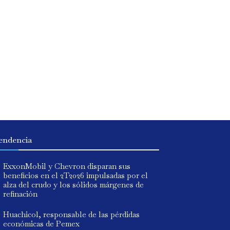
endencia
ExxonMobil y Chevron disparan sus
beneficios en el 2T2026 impulsadas por el
alza del crudo y los sólidos márgenes de
refinación
Huachicol, responsable de las pérdidas
económicas de Pemex