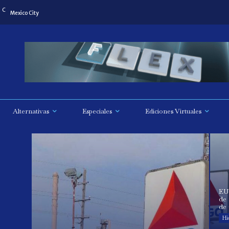
C
Mexico City
Alternativas
Especiales
Ediciones Virtuales
EU
de 
de
Hi