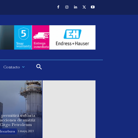
Contacto
 permitirá subasta
acciones de matriz
 Citgo Petroleum
drocarburos
1 mayo, 2023