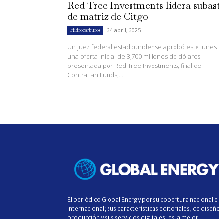
Red Tree Investments lidera subas
de matriz de Citgo
24 abril, 2025
Hidrocarburos
Un juez federal estadounidense aprobó este lunes
una oferta inicial de 3,700 millones de dólares
presentada por Red Tree Investments, filial de
Contrarian Funds,...
El periódico Global Energy por su cobertura nacional e
internacional; sus características editoriales, de diseñ
producción y sus servicios digitales, es la mejor