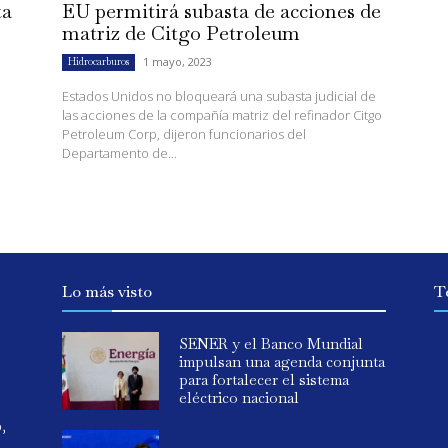
ta
EU permitirá subasta de acciones de
matriz de Citgo Petroleum
1 mayo, 2023
Hidrocarburos
Estados Unidos no bloqueará una subasta judicial de
las acciones de la compañía matriz del refinador Citgo
Petroleum Corp, dijeron funcionarios del
Departamento de...
Lo más visto
T
SENER y el Banco Mundial
impulsan una agenda conjunta
para fortalecer el sistema
eléctrico nacional
o,