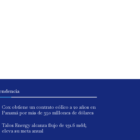
endencia
Cox obtiene un contrato eólico a 20 años en
Panamá por más de 350 millones de dólares
Talos Energy alcanza flujo de 231.6 mdd;
eleva su meta anual