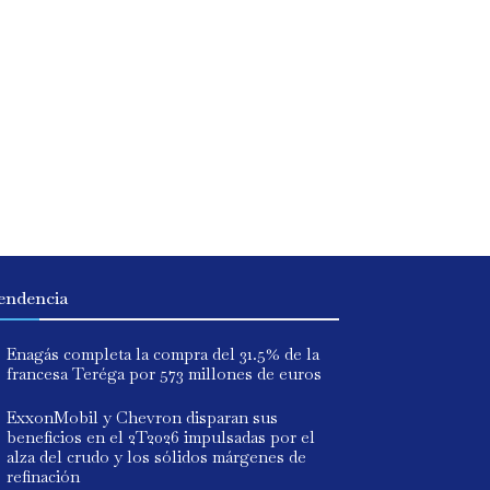
endencia
Enagás completa la compra del 31.5% de la
francesa Teréga por 573 millones de euros
ExxonMobil y Chevron disparan sus
beneficios en el 2T2026 impulsadas por el
alza del crudo y los sólidos márgenes de
refinación