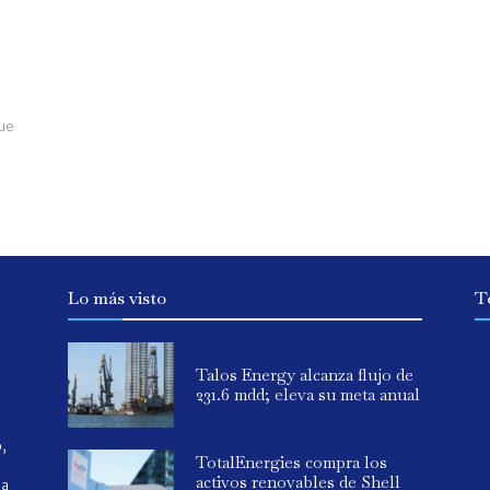
que
Lo más visto
T
Talos Energy alcanza flujo de
231.6 mdd; eleva su meta anual
o,
TotalEnergies compra los
activos renovables de Shell
ia