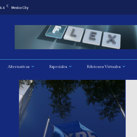
C
6.6
Mexico City
Alternativas
Especiales
Ediciones Virtuales