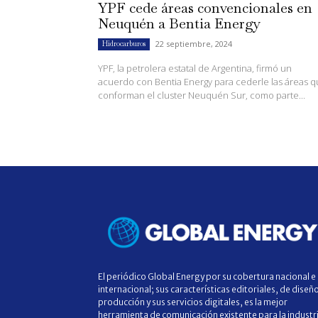
YPF cede áreas convencionales en
Neuquén a Bentia Energy
22 septiembre, 2024
Hidrocarburos
YPF, la petrolera estatal de Argentina, firmó un
acuerdo con Bentia Energy para cederle las áreas 
conforman el cluster Neuquén Sur, como parte...
El periódico Global Energy por su cobertura nacional e
internacional; sus características editoriales, de diseñ
producción y sus servicios digitales, es la mejor
herramienta de comunicación existente para la industr