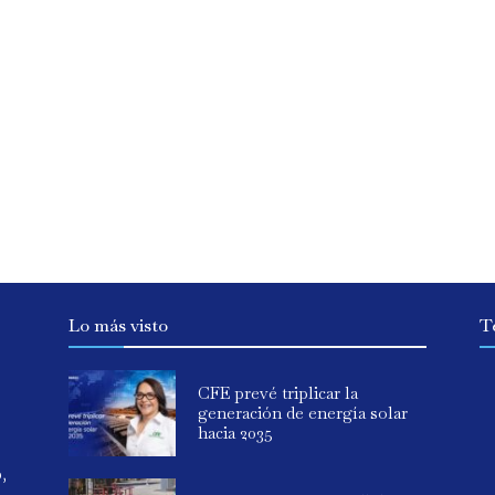
Lo más visto
T
CFE prevé triplicar la
generación de energía solar
hacia 2035
o,