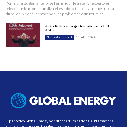
Por: Indira Bustamante Jorge Fernando Negrete P. , experto en
telecomunicaciones, analiza el estado actual de la infraestructura
digital en México, destacando los problemas estructurales...
Altán Redes será gestionada por la CFE:
AMLO
15 julio, 2024
Electricidad nacional
El periódico Global Energy por su cobertura nacional e internacional;
sus características editoriales, de diseño, producción y sus servicios