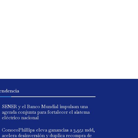
endencia
SENER y el Banco Mundial impulsan una
agenda conjunta para fortalecer el sistema
eléctrico nacional
ConocoPhillips eleva ganancias a 3,951 mdd,
acelera desinversión y duplica recompra de