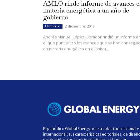
AMLO rinde informe de avances e
materia energética a un año de
gobierno
2 diciembre, 2019
Electricidad
Andrés Manuel López Obrador rindió un informe e
el que puntualizó los avances que se han consegui
en materia energética en el país a...
El periódico Global Energy por su cobertura nacional e
internacional; sus características editoriales, de diseñ
producción y sus servicios digitales, es la mejor