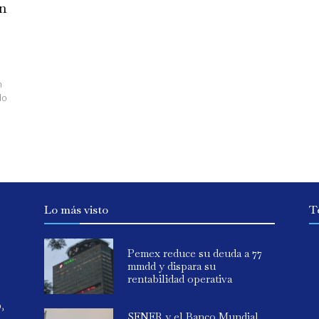
n
n
do
Lo más visto
T
Pemex reduce su deuda a 77
mmdd y dispara su
rentabilidad operativa
o,
SENER y el Banco Mundial