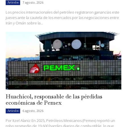
7 agosto, 2026
Artículos
Los precios internacionales del petróleo registraron ganancias este
jueves ante la cautela de los mercados por las negociaciones entre
Irán y Omán sobre la...
Huachicol, responsable de las pérdidas
económicas de Pemex
6 agosto, 2026
Artículos
Por Itzel Alaniz En 2025, Petróleos Mexicanos (Pemex) reportó un
robo promedio de 19,600 barriles diarios de combustible, lo que