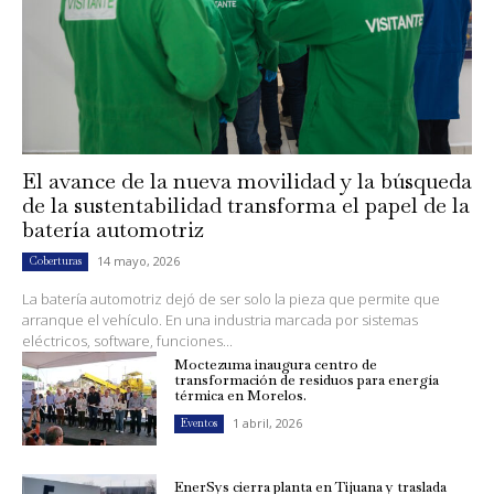
El avance de la nueva movilidad y la búsqueda
de la sustentabilidad transforma el papel de la
batería automotriz
14 mayo, 2026
Coberturas
La batería automotriz dejó de ser solo la pieza que permite que
arranque el vehículo. En una industria marcada por sistemas
eléctricos, software, funciones...
Moctezuma inaugura centro de
transformación de residuos para energía
térmica en Morelos.
1 abril, 2026
Eventos
EnerSys cierra planta en Tijuana y traslada