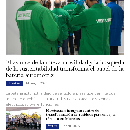
El avance de la nueva movilidad y la búsqueda
de la sustentabilidad transforma el papel de la
batería automotriz
14 mayo, 2026
Coberturas
La batería automotriz dejó de ser solo la pieza que permite que
arranque el vehículo. En una industria marcada por sistemas
eléctricos, software, funciones...
Moctezuma inaugura centro de
transformación de residuos para energía
térmica en Morelos.
1 abril, 2026
Eventos