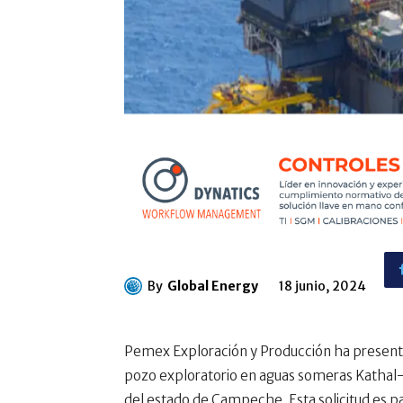
By
Global Energy
18 junio, 2024
Pemex Exploración y Producción ha presentad
pozo exploratorio en aguas someras Kathal-1E
del estado de Campeche. Esta solicitud es p