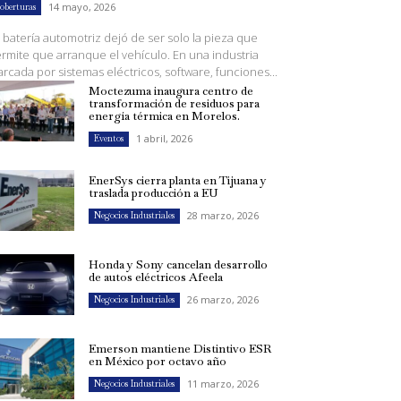
14 mayo, 2026
oberturas
 batería automotriz dejó de ser solo la pieza que
rmite que arranque el vehículo. En una industria
rcada por sistemas eléctricos, software, funciones...
Moctezuma inaugura centro de
transformación de residuos para
energía térmica en Morelos.
1 abril, 2026
Eventos
EnerSys cierra planta en Tijuana y
traslada producción a EU
28 marzo, 2026
Negocios Industriales
Honda y Sony cancelan desarrollo
de autos eléctricos Afeela
26 marzo, 2026
Negocios Industriales
Emerson mantiene Distintivo ESR
en México por octavo año
11 marzo, 2026
Negocios Industriales