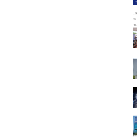
C
La
pe
ma