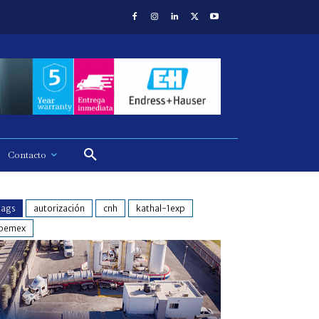
Contacto
tags
autorización
cnh
kathal-1exp
pemex