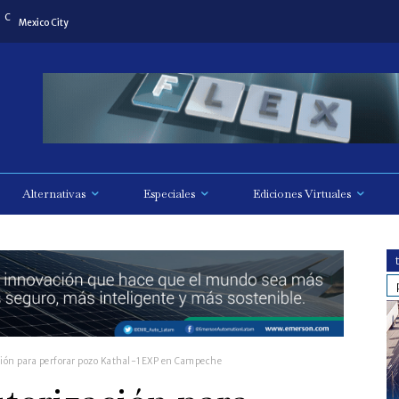
C
Mexico City
Alternativas
Especiales
Ediciones Virtuales
ción para perforar pozo Kathal-1EXP en Campeche