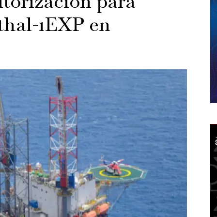
utorización para
thal-1EXP en