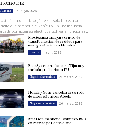
utomotriz
14 mayo, 2026
oberturas
 batería automotriz dejó de ser solo la pieza que
rmite que arranque el vehículo. En una industria
rcada por sistemas eléctricos, software, funciones...
Moctezuma inaugura centro de
transformación de residuos para
energía térmica en Morelos.
1 abril, 2026
Eventos
EnerSys cierra planta en Tijuana y
traslada producción a EU
28 marzo, 2026
Negocios Industriales
Honda y Sony cancelan desarrollo
de autos eléctricos Afeela
26 marzo, 2026
Negocios Industriales
Emerson mantiene Distintivo ESR
en México por octavo año