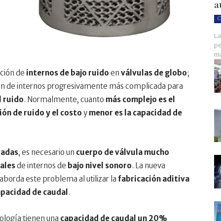
a
C
La
pe
ma
cción de
internos de bajo ruido
en
válvulas de globo
;
ación de internos progresivamente más complicada para
l ruido
. Normalmente, cuanto
más complejo es el
ión de ruido y el costo
y
menor es la capacidad de
vadas
, es necesario un
cuerpo de válvula mucho
nales
de internos de
bajo nivel sonoro
. La nueva
aborda este problema al utilizar la
fabricación aditiva
pacidad de caudal
.
nología tienen una
capacidad de caudal un 20%