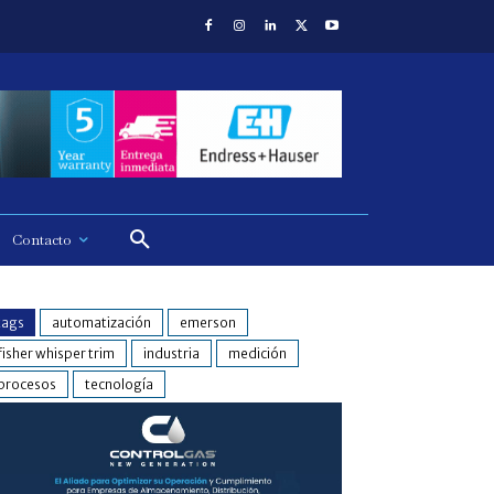
Contacto
tags
automatización
emerson
fisher whisper trim
industria
medición
procesos
tecnología