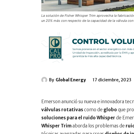
La solución de Fisher Whisper Trim aprovecha la fabricació
un 20% más con respecto de la capacidad de la válvula con
By
Global Energy
17 diciembre, 2023
Emerson anunció su nueva e innovadora tec
válvulas rotativas
como de
globo
que pro
soluciones para el ruido Whisper
de Emers
Whisper Trim
aborda los problemas de
rui
técnicas avanzadas para crear
diseños de i