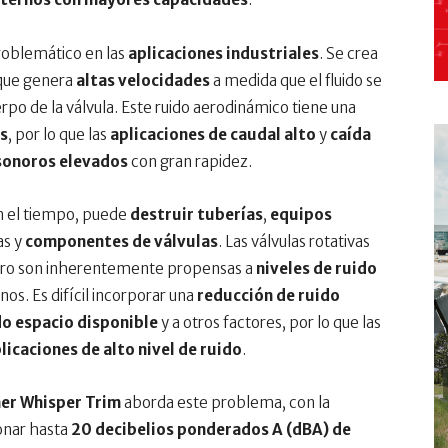
problemático en las
aplicaciones industriales
. Se crea
 que genera
altas velocidades
a medida que el fluido se
po de la válvula. Este ruido aerodinámico tiene una
as
, por lo que las
aplicaciones de caudal alto
y
caída
 sonoros elevados
con gran rapidez.
on el tiempo, puede
destruir tuberías
,
equipos
as y
componentes de válvulas
. Las válvulas rotativas
pero son inherentemente propensas a
niveles de ruido
nos. Es difícil incorporar una
reducción de ruido
do espacio disponible
y a otros factores, por lo que las
licaciones de alto nivel de ruido
.
her Whisper Trim
aborda este problema, con la
ionar hasta
20 decibelios ponderados A (dBA) de