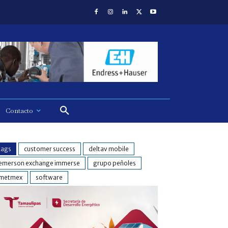
Contacto
tags
customer success
deltav mobile
emerson exchange immerse
grupo peñoles
metmex
software