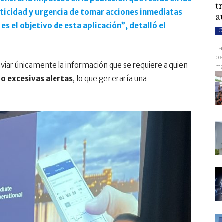
t
criticidad y urgencia de tomar acciones inmediatas
a
es el objetivo de esta aplicación”, detalló el
C
La
pe
viar únicamente la información que se requiere a quien
ma
 o excesivas alertas
, lo que generaría una