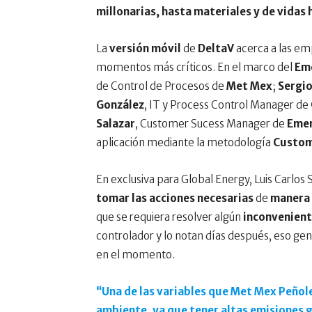
millonarias, hasta materiales y de vidas
La
versión móvil
de
DeltaV
acerca a las em
momentos más críticos. En el marco del
Em
de Control de Procesos de
Met Mex
;
Sergi
González
, IT y Process Control Manager de
Salazar
, Customer Sucess Manager de
Eme
aplicación mediante la metodología
Custom
En exclusiva para Global Energy, Luis Carlos
tomar las acciones necesarias
de
manera
que se requiera resolver algún
inconvenien
controlador y lo notan días después, eso g
en el momento.
“Una de las variables que Met Mex Peñol
ambiente, ya que tener altas emisiones g