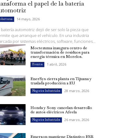
ransforma el papel de la batería
utomotriz
14 mayo, 2026
oberturas
 batería automotriz dejó de ser solo la pieza que
rmite que arranque el vehículo. En una industria
rcada por sistemas eléctricos, software, funciones...
Moctezuma inaugura centro de
transformación de residuos para
energía térmica en Morelos.
1 abril, 2026
Eventos
EnerSys cierra planta en Tijuana y
traslada producción a EU
28 marzo, 2026
Negocios Industriales
Honda y Sony cancelan desarrollo
de autos eléctricos Afeela
26 marzo, 2026
Negocios Industriales
Emerson mantiene Distintivo ESR