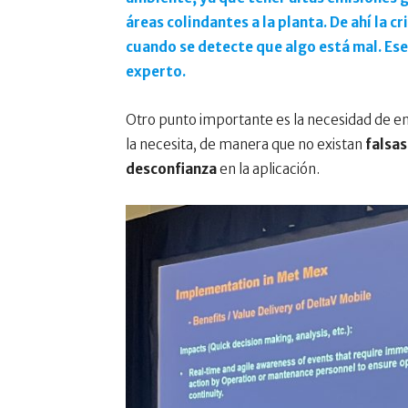
áreas colindantes a la planta. De ahí la 
cuando se detecte que algo está mal. Ese 
experto.
Otro punto importante es la necesidad de en
la necesita, de manera que no existan
falsas
desconfianza
en la aplicación.