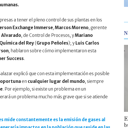
 humanas.
presas a tener el pleno control de sus plantas en los
erson Exchange Immerse
,
Marcos Moreno
, gerente
N
o Alvarado
, de Control de Procesos, y
Mariano
Química del Rey
(
Grupo Peñoles
); y
Luis Carlos
rson
, hablaron sobre cómo implementaron esta
er Success
.
 Salazar explicó que con esta implementación es posible
 oportuna
en
cualquier lugar del mundo
, siempre
te
. Por ejemplo, si existe un problema en un
enerará un problema mucho más grave que si se atiende
E
es mide constantemente es la emisión de gases al
b
eneraría impactos en la población que reside en las