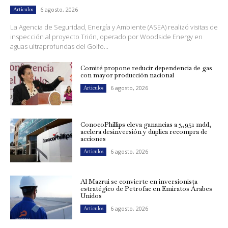
6 agosto, 2026
Artículos
La Agencia de Seguridad, Energía y Ambiente (ASEA) realizó visitas de
inspección al proyecto Trión, operado por Woodside Energy en
aguas ultraprofundas del Golfo...
Comité propone reducir dependencia de gas
con mayor producción nacional
6 agosto, 2026
Artículos
ConocoPhillips eleva ganancias a 3,951 mdd,
acelera desinversión y duplica recompra de
acciones
6 agosto, 2026
Artículos
Al Mazrui se convierte en inversionista
estratégico de Petrofac en Emiratos Árabes
Unidos
6 agosto, 2026
Artículos