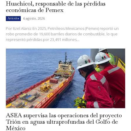
Huachicol, responsable de las pérdidas
económicas de Pemex
6 agosto, 2026
Artículos
Por Itzel Alaniz En 2025, Petróleos Mexicanos (Pemex) reportó un
robo promedio de 19,600 barriles diarios de combustible, lo que
representó pérdidas por 23,491 millones...
ASEA supervisa las operaciones del proyecto
Trión en aguas ultraprofundas del Golfo de
México