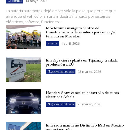
14 mayo, 2026
Coberturas
La batería automotriz dejó de ser solo la pieza que permite que
arranque el vehículo. En una industria marcada por sistemas
eléctricos, software, funciones...
Moctezuma inaugura centro de
transformación de residuos para energía
térmica en Morelos.
1 abril, 2026
Eventos
EnerSys cierra planta en Tijuana y traslada
producción a EU
28 marzo, 2026
Negocios Industriales
Honda y Sony cancelan desarrollo de autos
eléctricos Afeela
26 marzo, 2026
Negocios Industriales
Emerson mantiene Distintivo ESR en México
por octavo año