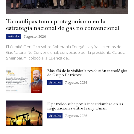
Tamaulipas toma protagonismo en la
estrategia nacional de gas no convencional
7 agosto, 2026
Artículos
El Comité Científico sobre Soberanía Energética y Yacimientos de
Gas Natural No Convencional, convocado por la presidenta Claudia
Sheinbaum, colocó a la Cuenca de...
Más allá de lo visible: la revolución tecnológica
de Grupo Petricore
7 agosto, 2026
Artículos
El petróleo sube por la incertidumbre en las
negociaciones entre Irán y Omán
7 agosto, 2026
Artículos