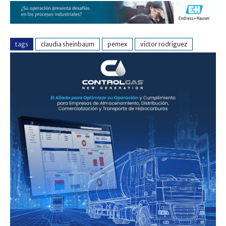
tags
claudia sheinbaum
pemex
víctor rodríguez