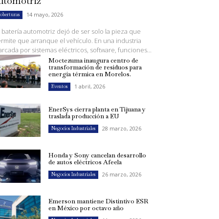
utomotriz
14 mayo, 2026
oberturas
 batería automotriz dejó de ser solo la pieza que
rmite que arranque el vehículo. En una industria
rcada por sistemas eléctricos, software, funciones...
Moctezuma inaugura centro de
transformación de residuos para
energía térmica en Morelos.
1 abril, 2026
Eventos
EnerSys cierra planta en Tijuana y
traslada producción a EU
28 marzo, 2026
Negocios Industriales
Honda y Sony cancelan desarrollo
de autos eléctricos Afeela
26 marzo, 2026
Negocios Industriales
Emerson mantiene Distintivo ESR
en México por octavo año