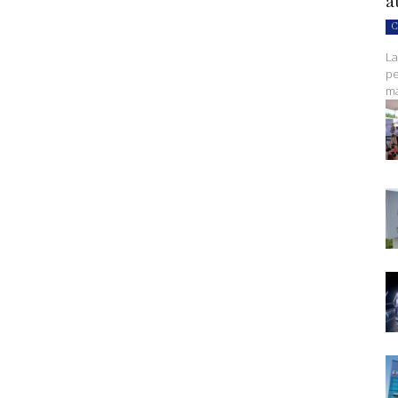
a
C
La
pe
ma