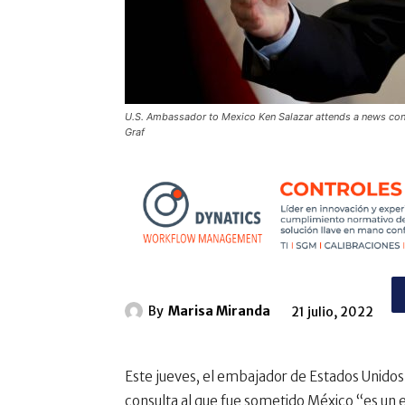
U.S. Ambassador to Mexico Ken Salazar attends a news co
Graf
By
Marisa Miranda
21 julio, 2022
Este jueves, el embajador de Estados Unido
consulta al que fue sometido México “es un