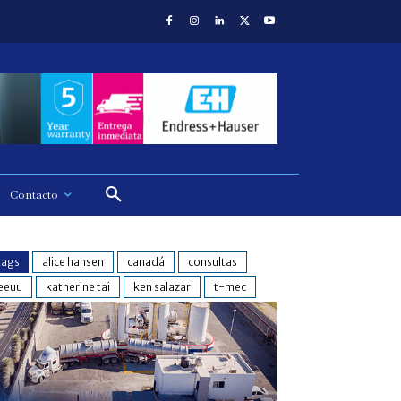
Contacto
tags
alice hansen
canadá
consultas
eeuu
katherine tai
ken salazar
t-mec