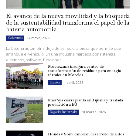
El avance de la nueva movilidad y la búsqueda
de la sustentabilidad transforma el papel de la
batería automotriz
14 mayo, 2026
Coberturas
La batería automotriz dejó de ser solo la pieza que permite que
arranque el vehículo. En una industria marcada por sistemas
eléctricos, software, funciones...
Moctezuma inaugura centro de
transformación de residuos para energía
térmica en Morelos.
1 abril, 2026
Eventos
EnerSys cierra planta en Tijuana y traslada
producción a EU
28 marzo, 2026
Negocios Industriales
Honda y Sony cancelan desarrollo de autos