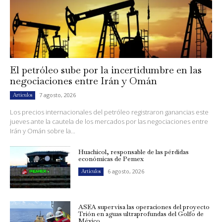
El petróleo sube por la incertidumbre en las
negociaciones entre Irán y Omán
7 agosto, 2026
Artículos
Los precios internacionales del petróleo registraron ganancias este
jueves ante la cautela de los mercados por las negociaciones entre
Irán y Omán sobre la...
Huachicol, responsable de las pérdidas
económicas de Pemex
6 agosto, 2026
Artículos
ASEA supervisa las operaciones del proyecto
Trión en aguas ultraprofundas del Golfo de
México