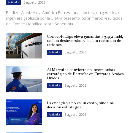
6 agosto, 2026
Artículos
Por Itzel Alaniz Alma América Porres Luna, doctora en geofísica e
ingeniera geofísica por la UNAM, presentó los primeros resultados
del Comité Científico sobre Soberanía...
ConocoPhillips eleva ganancias a 3,951 mdd,
acelera desinversión y duplica recompra de
acciones
6 agosto, 2026
Artículos
Al Mazrui se convierte en inversionista
estratégico de Petrofac en Emiratos Árabes
Unidos
6 agosto, 2026
Artículos
La energía ya no es un costo, sino una
decisión estratégica
6 agosto, 2026
Artículos