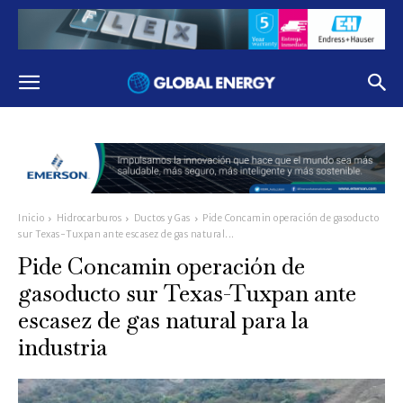
Inicio
Hidrocarburos
Ductos y Gas
Pide Concamin operación de gasoducto
sur Texas-Tuxpan ante escasez de gas natural...
Pide Concamin operación de
gasoducto sur Texas-Tuxpan ante
escasez de gas natural para la
industria