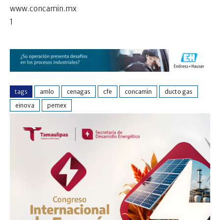
www.concamin.mx
1
tags
amlo
cenagas
cfe
concamin
ducto gas
einova
pemex