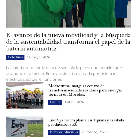
El avance de la nueva movilidad y la búsqueda
de la sustentabilidad transforma el papel de la
batería automotriz
14 mayo, 2026
Coberturas
La batería automotriz dejó de ser solo la pieza que permite que
arranque el vehículo. En una industria marcada por sistemas
eléctricos, software, funciones...
Moctezuma inaugura centro de
transformación de residuos para energía
térmica en Morelos.
1 abril, 2026
Eventos
EnerSys cierra planta en Tijuana y traslada
producción a EU
28 marzo, 2026
Negocios Industriales