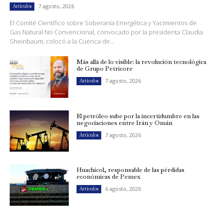
7 agosto, 2026
Artículos
El Comité Científico sobre Soberanía Energética y Yacimientos de
Gas Natural No Convencional, convocado por la presidenta Claudia
Sheinbaum, colocó a la Cuenca de...
Más allá de lo visible: la revolución tecnológica
de Grupo Petricore
7 agosto, 2026
Artículos
El petróleo sube por la incertidumbre en las
negociaciones entre Irán y Omán
7 agosto, 2026
Artículos
Huachicol, responsable de las pérdidas
económicas de Pemex
6 agosto, 2026
Artículos