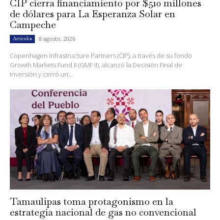
CIP cierra financiamiento por $510 millones
de dólares para La Esperanza Solar en
Campeche
8 agosto, 2026
Artículos
Copenhagen Infrastructure Partners (CIP), a través de su fondo
Growth Markets Fund II (GMF II), alcanzó la Decisión Final de
Inversión y cerró un...
Tamaulipas toma protagonismo en la
estrategia nacional de gas no convencional