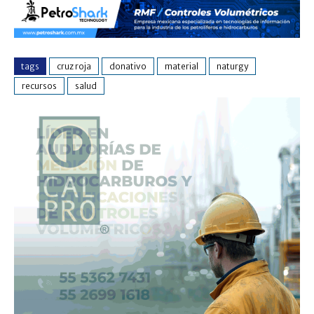
tags
cruz roja
donativo
material
naturgy
recursos
salud