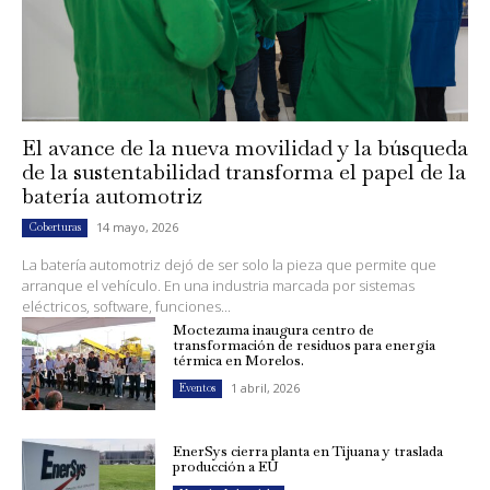
El avance de la nueva movilidad y la búsqueda
de la sustentabilidad transforma el papel de la
batería automotriz
14 mayo, 2026
Coberturas
La batería automotriz dejó de ser solo la pieza que permite que
arranque el vehículo. En una industria marcada por sistemas
eléctricos, software, funciones...
Moctezuma inaugura centro de
transformación de residuos para energía
térmica en Morelos.
1 abril, 2026
Eventos
EnerSys cierra planta en Tijuana y traslada
producción a EU