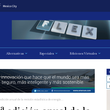
C
Mexico City
Alternativas
Especiales
Ediciones Virtuales
dición anual de la revisión estadística de energía...