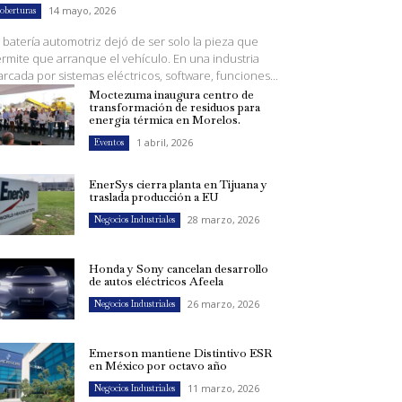
14 mayo, 2026
oberturas
 batería automotriz dejó de ser solo la pieza que
rmite que arranque el vehículo. En una industria
rcada por sistemas eléctricos, software, funciones...
Moctezuma inaugura centro de
transformación de residuos para
energía térmica en Morelos.
1 abril, 2026
Eventos
EnerSys cierra planta en Tijuana y
traslada producción a EU
28 marzo, 2026
Negocios Industriales
Honda y Sony cancelan desarrollo
de autos eléctricos Afeela
26 marzo, 2026
Negocios Industriales
Emerson mantiene Distintivo ESR
en México por octavo año
11 marzo, 2026
Negocios Industriales