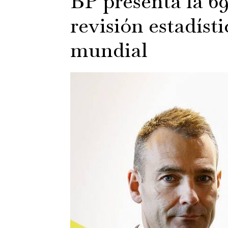
BP presenta la 69
revisión estadíst
mundial