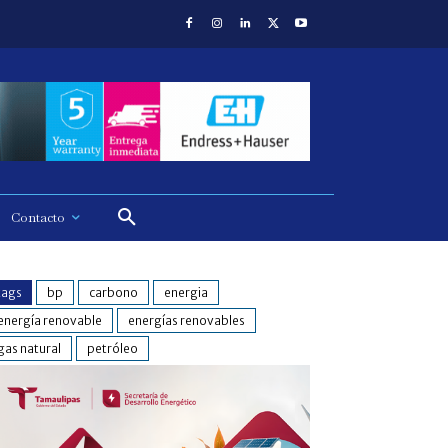
Contacto
tags
bp
carbono
energia
energía renovable
energías renovables
gas natural
petróleo