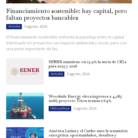
Financiamiento sostenible: hay capital, pero
faltan proyectos bancables
5 agosto, 2026
Artículos
El financiamiento sostenible enfrenta la paradoja entre el capital
interesado en proyectos con impacto ambiental y social, pero con
una parte importante de las...
SENER mantiene en 13.9% la meta de CELs
para 2025 y 2026
5 agosto, 2026
Artículos
Woodside Energy eleva ingresos a 4,185
mdd; proyecto Trion avanza a 64%
5 agosto, 2026
Hidrocarburos
América Latina y el Caribe ante la transición
energética: oportunidades, desafíos y