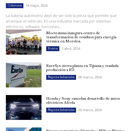
14 mayo, 2026
Coberturas
La batería automotriz dejó de ser solo la pieza que permite que
arranque el vehículo. En una industria marcada por sistemas
eléctricos, software, funciones...
Moctezuma inaugura centro de
transformación de residuos para energía
térmica en Morelos.
1 abril, 2026
Eventos
EnerSys cierra planta en Tijuana y traslada
producción a EU
28 marzo, 2026
Negocios Industriales
Honda y Sony cancelan desarrollo de autos
eléctricos Afeela
26 marzo, 2026
Negocios Industriales
Emerson mantiene Distintivo ESR en México