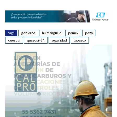
tags
gobierno
huimanguillo
pemex
pozo
quesqui
quesqui-34
seguridad
tabasco