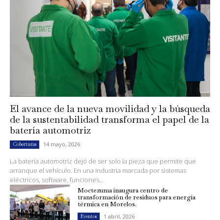
El avance de la nueva movilidad y la búsqueda
de la sustentabilidad transforma el papel de la
batería automotriz
14 mayo, 2026
Coberturas
La batería automotriz dejó de ser solo la pieza que permite que
arranque el vehículo. En una industria marcada por sistemas
eléctricos, software, funciones...
Moctezuma inaugura centro de
transformación de residuos para energía
térmica en Morelos.
1 abril, 2026
Eventos