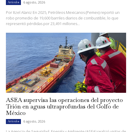
6 agosto, 2026
Artículos
Por Itzel Alaniz En 2025, Petróleos Mexicanos (Pemex) reportó un
robo promedio de 19,600 barriles diarios de combustible, lo que
representó pérdidas por 23,491 millones...
ASEA supervisa las operaciones del proyecto
Trión en aguas ultraprofundas del Golfo de
México
6 agosto, 2026
Artículos
La Agencia de Seguridad, Energía y Ambiente (ASEA) realizó visitas de