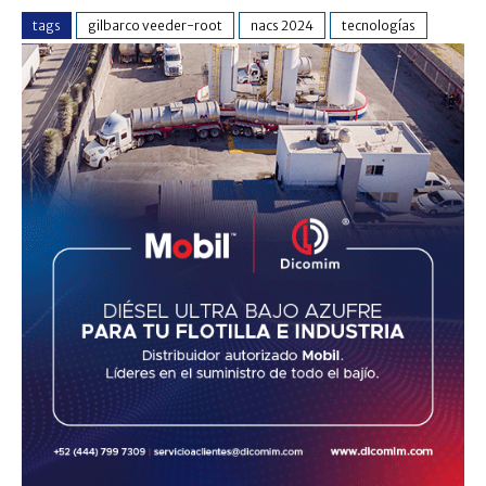
tags
gilbarco veeder-root
nacs 2024
tecnologías