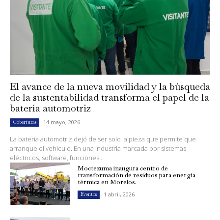
El avance de la nueva movilidad y la búsqueda
de la sustentabilidad transforma el papel de la
batería automotriz
14 mayo, 2026
Coberturas
La batería automotriz dejó de ser solo la pieza que permite que
arranque el vehículo. En una industria marcada por sistemas
eléctricos, software, funciones...
Moctezuma inaugura centro de
transformación de residuos para energía
térmica en Morelos.
1 abril, 2026
Eventos