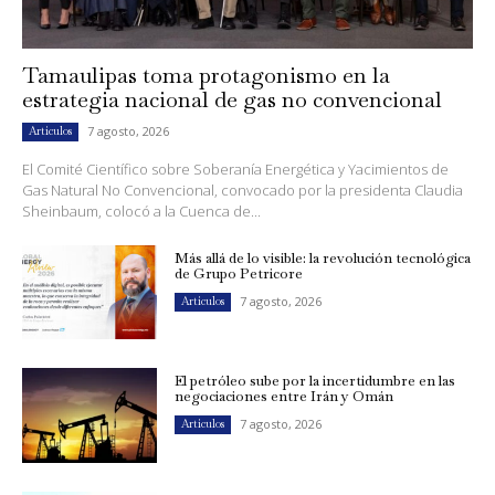
Tamaulipas toma protagonismo en la
estrategia nacional de gas no convencional
7 agosto, 2026
Artículos
El Comité Científico sobre Soberanía Energética y Yacimientos de
Gas Natural No Convencional, convocado por la presidenta Claudia
Sheinbaum, colocó a la Cuenca de...
Más allá de lo visible: la revolución tecnológica
de Grupo Petricore
7 agosto, 2026
Artículos
El petróleo sube por la incertidumbre en las
negociaciones entre Irán y Omán
7 agosto, 2026
Artículos