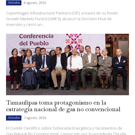
8 agosto, 2026
Artículos
Copenhagen Infrastructure Partners (CIP), a través de su fondo
Growth Markets Fund II (GMF II), alcanzó la Decisión Final de
Inversión y cerró un...
Tamaulipas toma protagonismo en la
estrategia nacional de gas no convencional
7 agosto, 2026
Artículos
El Comité Científico sobre Soberanía Energética y Yacimientos de
Gas Natural No Convencional, convocado por la presidenta Claudia