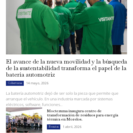
El avance de la nueva movilidad y la búsqueda
de la sustentabilidad transforma el papel de la
batería automotriz
14 mayo, 2026
Coberturas
La batería automotriz dejó de ser solo la pieza que permite que
arranque el vehículo. En una industria marcada por sistemas
eléctricos, software, funciones...
Moctezuma inaugura centro de
transformación de residuos para energía
térmica en Morelos.
1 abril, 2026
Eventos