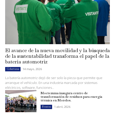
El avance de la nueva movilidad y la búsqueda
de la sustentabilidad transforma el papel de la
batería automotriz
14 mayo, 2026
Coberturas
La batería automotriz dejó de ser solo la pieza que permite que
arranque el vehículo. En una industria marcada por sistemas
eléctricos, software, funciones...
Moctezuma inaugura centro de
transformación de residuos para energía
térmica en Morelos.
1 abril, 2026
Eventos