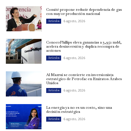
Comité propone reducir dependencia de gas
con mayor producción nacional
6 agosto, 2026
Artículos
ConocoPhillips eleva ganancias a 3,951 mdd,
acelera desinversión y duplica recompra de
acciones
6 agosto, 2026
Artículos
Al Mazrui se convierte en inversionista
estratégico de Petrofac en Emiratos Árabes
Unidos
6 agosto, 2026
Artículos
La energía ya no es un costo, sino una
decisión estratégica
6 agosto, 2026
Artículos