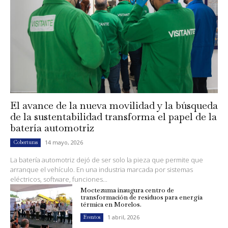
El avance de la nueva movilidad y la búsqueda
de la sustentabilidad transforma el papel de la
batería automotriz
14 mayo, 2026
Coberturas
La batería automotriz dejó de ser solo la pieza que permite que
arranque el vehículo. En una industria marcada por sistemas
eléctricos, software, funciones...
Moctezuma inaugura centro de
transformación de residuos para energía
térmica en Morelos.
1 abril, 2026
Eventos