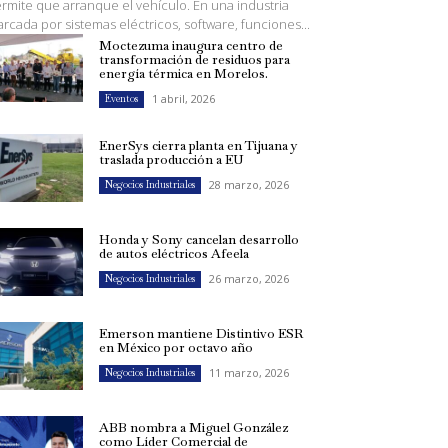
rmite que arranque el vehículo. En una industria
rcada por sistemas eléctricos, software, funciones...
Moctezuma inaugura centro de
transformación de residuos para
energía térmica en Morelos.
1 abril, 2026
Eventos
EnerSys cierra planta en Tijuana y
traslada producción a EU
28 marzo, 2026
Negocios Industriales
Honda y Sony cancelan desarrollo
de autos eléctricos Afeela
26 marzo, 2026
Negocios Industriales
Emerson mantiene Distintivo ESR
en México por octavo año
11 marzo, 2026
Negocios Industriales
ABB nombra a Miguel González
como Líder Comercial de