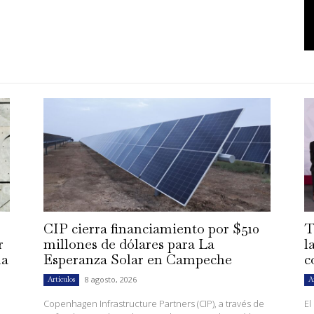
CIP cierra financiamiento por $510
T
r
millones de dólares para La
l
la
Esperanza Solar en Campeche
c
8 agosto, 2026
Artículos
A
Copenhagen Infrastructure Partners (CIP), a través de
El