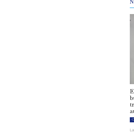
N
E
b
t
a
C
La