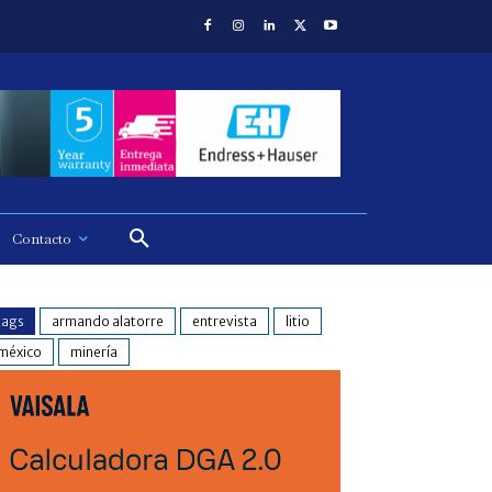
Contacto
tags
armando alatorre
entrevista
litio
méxico
minería