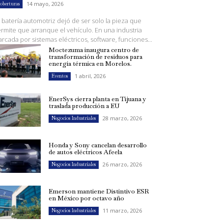
14 mayo, 2026
oberturas
 batería automotriz dejó de ser solo la pieza que
rmite que arranque el vehículo. En una industria
rcada por sistemas eléctricos, software, funciones...
Moctezuma inaugura centro de
transformación de residuos para
energía térmica en Morelos.
1 abril, 2026
Eventos
EnerSys cierra planta en Tijuana y
traslada producción a EU
28 marzo, 2026
Negocios Industriales
Honda y Sony cancelan desarrollo
de autos eléctricos Afeela
26 marzo, 2026
Negocios Industriales
Emerson mantiene Distintivo ESR
en México por octavo año
11 marzo, 2026
Negocios Industriales