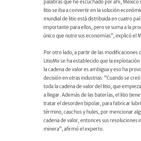
palabras que he escuchado por ahí, México se 
litio se iba a convertir en la solución econ
mundial de litio está distribuida en cuatro país
importante para ellos, pero se suma a la pr
único que nutre sus economías”, explicó el M
Por otro lado, a partir de las modificaciones 
LitioMx se ha establecido que la explotación 
la cadena de valor es ambigua y eso ha prov
decisión en otras industrias: “Cuando se creó
toda la cadena de valor del litio, que empiez
a llegar. Además de las baterías, el litio tien
tratar el desorden bipolar, para fabricar lubr
término, cauchos y hules, por mencionar algu
cadena de valor, entonces sus resoluciones i
minera”, afirmó el experto.