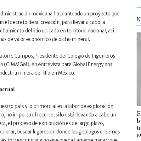
 administración mexicana ha planteado un proyecto que
N
n el decreto de su creación, para llevar a cabo la
hamiento del litio ubicado en territorio nacional, así
enas de valor económico de dicho mineral.
latorre Campos,Presidente del Colegio de Ingenieros
co (CIMMGM), en entrevista para Global Energy nos
ndustria minera del litio en México.
 actual
nuestro país y lo primordial es la labor de exploración,
E
, no importa el recurso, si lo está llevando a cabo un
b
neta, el proceso de exploración es de largo plazo,
t
xplorar, buscar lugares en donde los geólogos creemos
a
éxito y encontrar algo que pueda llamarse mina y que