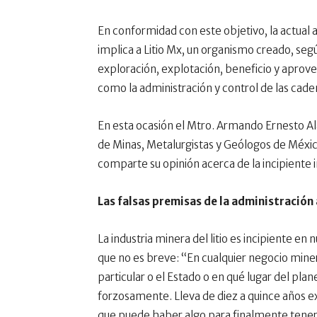
En conformidad con este objetivo, la actual
implica a Litio Mx, un organismo creado, segú
exploración, explotación, beneficio y aprovec
como la administración y control de las cad
En esta ocasión el Mtro. Armando Ernesto A
de Minas, Metalurgistas y Geólogos de Méxi
comparte su opinión acerca de la incipiente i
Las falsas premisas de la administración
La industria minera del litio es incipiente en 
que no es breve: “En cualquier negocio minero
particular o el Estado o en qué lugar del pla
forzosamente. Lleva de diez a quince años e
que puede haber algo para finalmente tener 