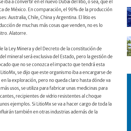
iba a convertir en el nuevo Dubai del litio, o sea, que el
ómica de México. En comparación, el 96% de la producción
es: Australia, Chile, China y Argentina. El litio es
oducción de muchas más cosas que venden, no es lo
tro. Alatorre.
de la Ley Minera y del Decreto de la constitución de
del mineral será exclusiva del Estado, pero la gestión de
ocado que no se conozca el impacto que tendrá esta
 LitioMx, se dijo que este organismo iba a encargarse de
a en la exploración, pero no queda claro hasta dónde va
e más usos, se utiliza para fabricar unas medicinas para
icantes, recipientes de vidrio resistentes al choque
nos ejemplos. Si LitioMx se va a hacer cargo de toda la
nfluirán también en otras industrias además de la