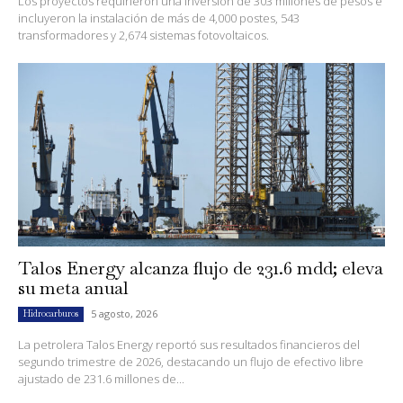
Los proyectos requirieron una inversión de 303 millones de pesos e
incluyeron la instalación de más de 4,000 postes, 543
transformadores y 2,674 sistemas fotovoltaicos.
Talos Energy alcanza flujo de 231.6 mdd; eleva
su meta anual
5 agosto, 2026
Hidrocarburos
La petrolera Talos Energy reportó sus resultados financieros del
segundo trimestre de 2026, destacando un flujo de efectivo libre
ajustado de 231.6 millones de...