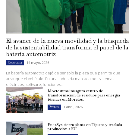
El avance de la nueva movilidad y la búsqueda
de la sustentabilidad transforma el papel de la
batería automotriz
14 mayo, 2026
Coberturas
La batería automotriz dejó de ser solo la pieza que permite que
arranque el vehículo. En una industria marcada por sistemas
eléctricos, software, funciones...
Moctezuma inaugura centro de
transformación de residuos para energía
térmica en Morelos.
1 abril, 2026
Eventos
EnerSys cierra planta en Tijuana y traslada
producción a EU