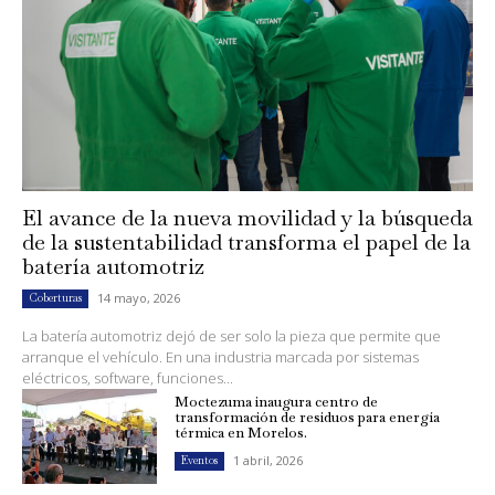
El avance de la nueva movilidad y la búsqueda
de la sustentabilidad transforma el papel de la
batería automotriz
14 mayo, 2026
Coberturas
La batería automotriz dejó de ser solo la pieza que permite que
arranque el vehículo. En una industria marcada por sistemas
eléctricos, software, funciones...
Moctezuma inaugura centro de
transformación de residuos para energía
térmica en Morelos.
1 abril, 2026
Eventos