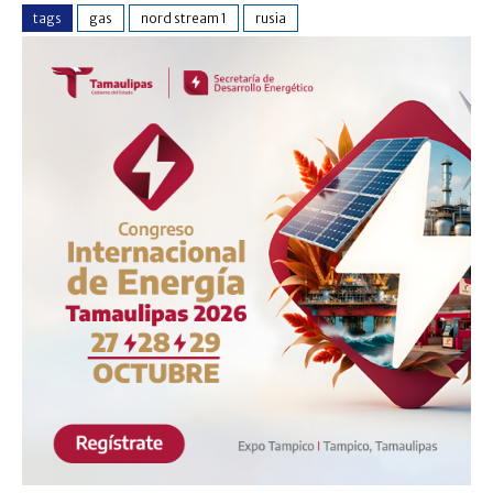
tags
gas
nord stream 1
rusia