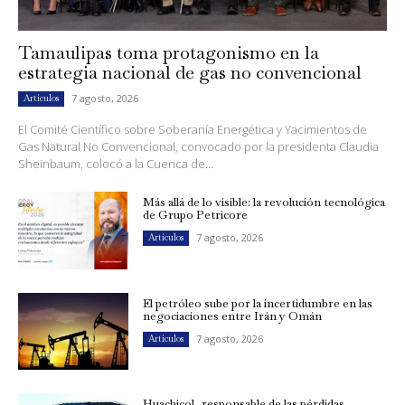
Tamaulipas toma protagonismo en la
estrategia nacional de gas no convencional
7 agosto, 2026
Artículos
El Comité Científico sobre Soberanía Energética y Yacimientos de
Gas Natural No Convencional, convocado por la presidenta Claudia
Sheinbaum, colocó a la Cuenca de...
Más allá de lo visible: la revolución tecnológica
de Grupo Petricore
7 agosto, 2026
Artículos
El petróleo sube por la incertidumbre en las
negociaciones entre Irán y Omán
7 agosto, 2026
Artículos
Huachicol, responsable de las pérdidas