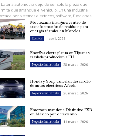
 batería automotriz dejó de ser solo la pieza que
rmite que arranque el vehículo. En una industria
rcada por sistemas eléctricos, software, funciones...
Moctezuma inaugura centro de
transformación de residuos para
energía térmica en Morelos.
1 abril, 2026
Eventos
EnerSys cierra planta en Tijuana y
traslada producción a EU
28 marzo, 2026
Negocios Industriales
Honda y Sony cancelan desarrollo
de autos eléctricos Afeela
26 marzo, 2026
Negocios Industriales
Emerson mantiene Distintivo ESR
en México por octavo año
11 marzo, 2026
Negocios Industriales