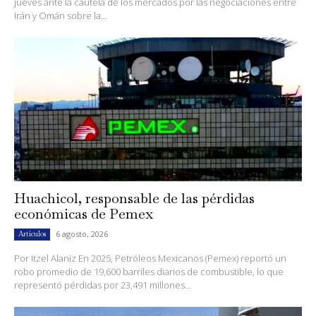
jueves ante la cautela de los mercados por las negociaciones entre
Irán y Omán sobre la...
Huachicol, responsable de las pérdidas
económicas de Pemex
6 agosto, 2026
Artículos
Por Itzel Alaniz En 2025, Petróleos Mexicanos (Pemex) reportó un
robo promedio de 19,600 barriles diarios de combustible, lo que
representó pérdidas por 23,491 millones...