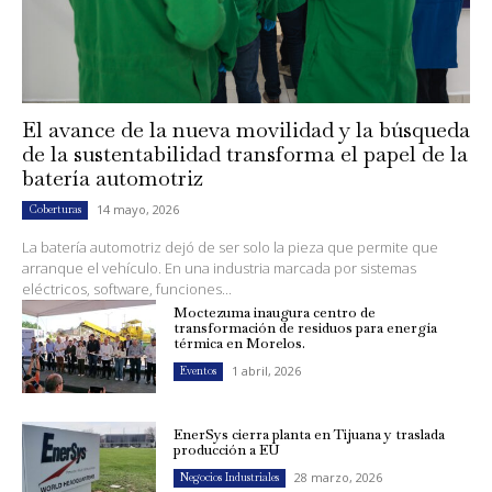
El avance de la nueva movilidad y la búsqueda
de la sustentabilidad transforma el papel de la
batería automotriz
14 mayo, 2026
Coberturas
La batería automotriz dejó de ser solo la pieza que permite que
arranque el vehículo. En una industria marcada por sistemas
eléctricos, software, funciones...
Moctezuma inaugura centro de
transformación de residuos para energía
térmica en Morelos.
1 abril, 2026
Eventos
EnerSys cierra planta en Tijuana y traslada
producción a EU
28 marzo, 2026
Negocios Industriales