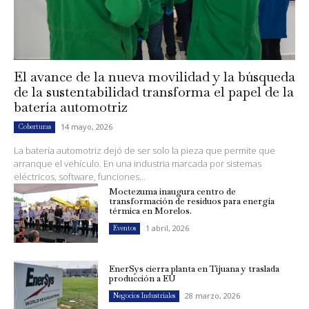
El avance de la nueva movilidad y la búsqueda
de la sustentabilidad transforma el papel de la
batería automotriz
14 mayo, 2026
Coberturas
La batería automotriz dejó de ser solo la pieza que permite que
arranque el vehículo. En una industria marcada por sistemas
eléctricos, software, funciones...
Moctezuma inaugura centro de
transformación de residuos para energía
térmica en Morelos.
1 abril, 2026
Eventos
EnerSys cierra planta en Tijuana y traslada
producción a EU
28 marzo, 2026
Negocios Industriales