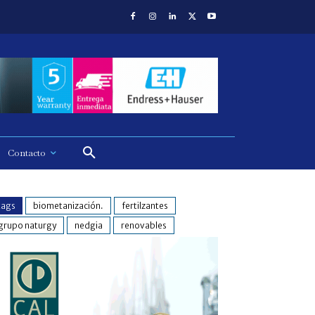
Contacto
tags
biometanización.
fertilzantes
grupo naturgy
nedgia
renovables