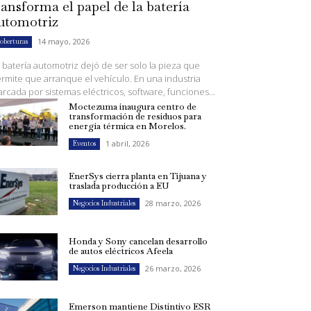
ransforma el papel de la batería
utomotriz
14 mayo, 2026
oberturas
 batería automotriz dejó de ser solo la pieza que
rmite que arranque el vehículo. En una industria
rcada por sistemas eléctricos, software, funciones...
Moctezuma inaugura centro de
transformación de residuos para
energía térmica en Morelos.
1 abril, 2026
Eventos
EnerSys cierra planta en Tijuana y
traslada producción a EU
28 marzo, 2026
Negocios Industriales
Honda y Sony cancelan desarrollo
de autos eléctricos Afeela
26 marzo, 2026
Negocios Industriales
Emerson mantiene Distintivo ESR