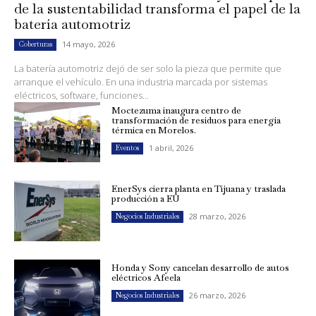
de la sustentabilidad transforma el papel de la
batería automotriz
14 mayo, 2026
Coberturas
La batería automotriz dejó de ser solo la pieza que permite que
arranque el vehículo. En una industria marcada por sistemas
eléctricos, software, funciones...
Moctezuma inaugura centro de
transformación de residuos para energía
térmica en Morelos.
1 abril, 2026
Eventos
EnerSys cierra planta en Tijuana y traslada
producción a EU
28 marzo, 2026
Negocios Industriales
Honda y Sony cancelan desarrollo de autos
eléctricos Afeela
26 marzo, 2026
Negocios Industriales