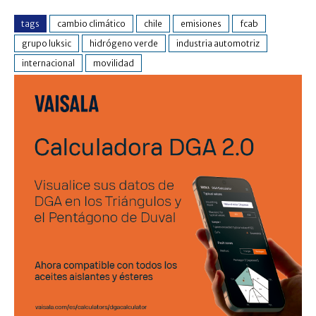
tags
cambio climático
chile
emisiones
fcab
grupo luksic
hidrógeno verde
industria automotriz
internacional
movilidad