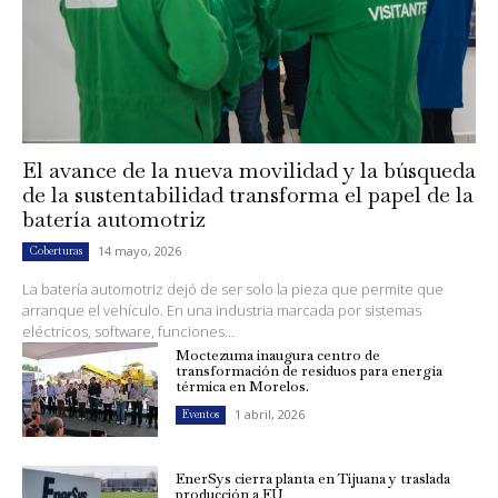
El avance de la nueva movilidad y la búsqueda
de la sustentabilidad transforma el papel de la
batería automotriz
14 mayo, 2026
Coberturas
La batería automotriz dejó de ser solo la pieza que permite que
arranque el vehículo. En una industria marcada por sistemas
eléctricos, software, funciones...
Moctezuma inaugura centro de
transformación de residuos para energía
térmica en Morelos.
1 abril, 2026
Eventos
EnerSys cierra planta en Tijuana y traslada
producción a EU