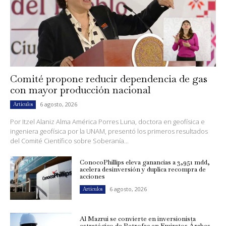
Comité propone reducir dependencia de gas
con mayor producción nacional
6 agosto, 2026
Artículos
Por Itzel Alaniz Alma América Porres Luna, doctora en geofísica e
ingeniera geofísica por la UNAM, presentó los primeros resultados
del Comité Científico sobre Soberanía...
ConocoPhillips eleva ganancias a 3,951 mdd,
acelera desinversión y duplica recompra de
acciones
6 agosto, 2026
Artículos
Al Mazrui se convierte en inversionista
estratégico de Petrofac en Emiratos Árabes