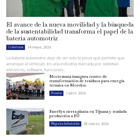
El avance de la nueva movilidad y la búsqueda
de la sustentabilidad transforma el papel de la
batería automotriz
14 mayo, 2026
Coberturas
La batería automotriz dejó de ser solo la pieza que permite que
arranque el vehículo. En una industria marcada por sistemas
eléctricos, software, funciones...
Moctezuma inaugura centro de
transformación de residuos para energía
térmica en Morelos.
1 abril, 2026
Eventos
EnerSys cierra planta en Tijuana y traslada
producción a EU
28 marzo, 2026
Negocios Industriales