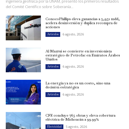
ingeniera geofísica por la UNAM, presentó los primeros resultados
del Comité Científico sobre Soberanía...
ConocoPhillips eleva ganancias a 3,951 mdd,
acelera desinversión y duplica recompra de
acciones
6 agosto, 2026
Artículos
Al Mazrui se convierte en inversionista
estratégico de Petrofac en Emiratos Árabes
Unidos
6 agosto, 2026
Artículos
La energía ya no es un costo, sino una
decisión estratégica
6 agosto, 2026
Artículos
CFE concluye 765 obras y eleva cobertura
eléctrica de Michoacán a 99.99%
5 agosto, 2026
Electricidad